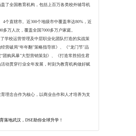
涵盖了全国教育机构，包括上百万各类校外辅导机
4个直辖市。近300个地级市中覆盖率达80%，近
00多万人次，覆盖全国7000多万户家庭。
盖了学校运营管理及中层职业化团队打造的实战策
营破局“年年翻”策略指导班》、《“龙门节”品
“团购风暴”大型营销策划》、《打造常胜招生君
场活动贯穿行业全年发展，时刻为教育机构做好赋
教育理念合作为核心，以商业合作和人才培养为支
育落地武汉，DSE助你全球升学！