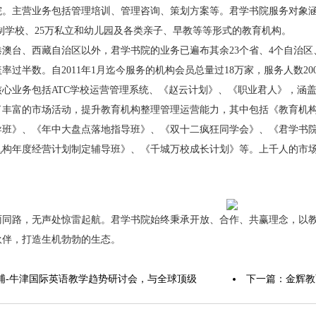
院。主营业务包括管理培训、管理咨询、策划方案等。君学书院服务对象
日制学校、25万私立和幼儿园及各类亲子、早教等等形式的教育机构。
澳台、西藏自治区以外，君学书院的业务已遍布其余23个省、4个自治区、
覆盖率过半数。自2011年1月迄今服务的机构会员总量过18万家，服务人数20
核心业务包括ATC学校运营管理系统、《赵云计划》、《职业君人》，涵
丰富的市场活动，提升教育机构整理管理运营能力，其中包括《教育机构经
导班》、《年中大盘点落地指导班》、《双十二疯狂同学会》、《君学书院
机构年度经营计划制定辅导班》、《千城万校成长计划》等。上千人的市
雨同路，无声处惊雷起航。君学书院始终秉承开放、合作、共赢理念，以
伙伴，打造生机勃勃的生态。
浦-牛津国际英语教学趋势研讨会，与全球顶级
下一篇：
金辉教