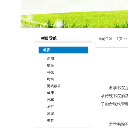
栏目导航
当前位置：
主页
>
教育
新闻
财经
科技
时尚
游戏娱乐
君学书院
健康
承传统书院的
汽车
了融合现代管
房产
旅游
教育
君学书院