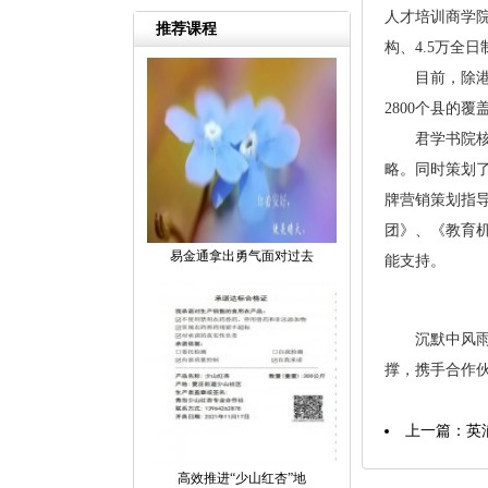
人才培训商学
推荐课程
构、4.5万全
目前，除港
2800个县的
君学书院
略。同时策划了
牌营销策划指
团》、《教育
易金通拿出勇气面对过去
能支持。
沉默中风
撑，携手合作
上一篇：
英
高效推进“少山红杏”地