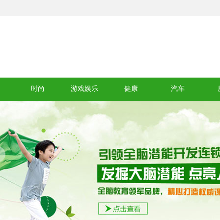
时尚
游戏娱乐
健康
汽车