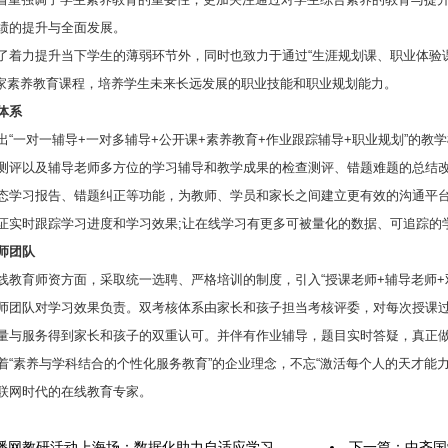
绩的提升与全面发展。
力提升当下学生的薄弱环节外，同时也致力于通过“生涯规划课、职业体验
独家素养教育课程，培养学生未来长远发展的职业技能和职业规划能力。
体系
一对一辅导+一对多辅导+公开课+素养教育+作业跟踪辅导+职业规划”的教
测评以及辅导老师多方位的学习辅导和教学成果的检查测评、错题难题的总结
习报告、错题纠正等功能，为教师、学员和家长之间建立更有效的沟通平台
证实时跟踪学习进度和学习效果;让在线学习有更多可被量化的数据、可追踪的
师团队
育师资方面，采取统一选聘、严格培训的制度，引入“授课老师+辅导老师+
师团队对学习效果负责。双考核体系由家长和孩子担当考核评委，对每次授课
量与服务得到家长和孩子的双重认可。并伴有作业辅导，题目实时答疑，真正做
素养与学科结合的个性化服务教育”的企业理念，不忘“激活每个人的天才能力
联网时代的在线教育专家。
播网教研活动上海场：数据化助力自适应学习
下一篇：
中齐国