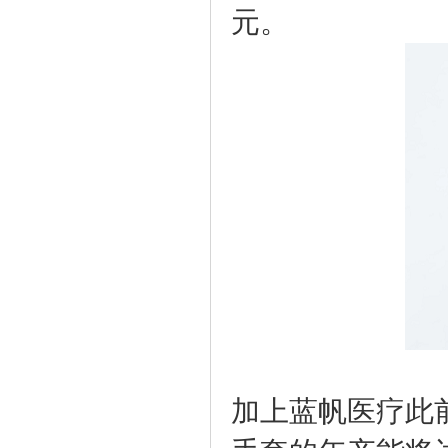
元。
加上蓝帆医疗此