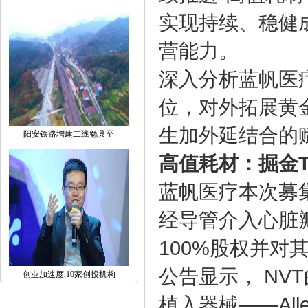
实现持续、稳健
营能力。
深入分析蓝帆医
位，对外拓展黄
生加外延结合的
阳安铁路增建二线勉县至
高值耗材：掘金
蓝帆医疗本次募集
经导管介入心脏瓣膜研
100%股权并对
公告显示， NV
创业加速度,10家创投机构
植入器械——Al