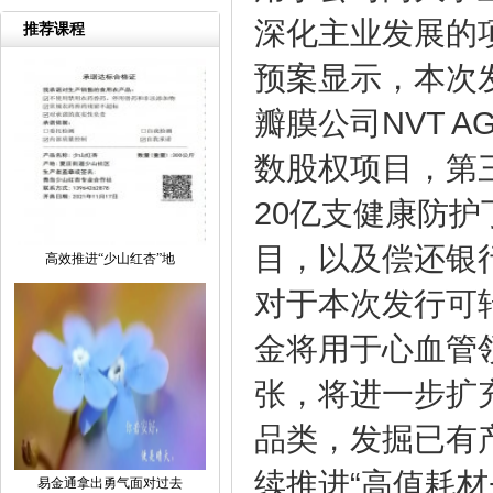
深化主业发展的
推荐课程
预案显示，本次
瓣膜公司NVT AG
数股权项目，第
20亿支健康防护
目，以及偿还银
高效推进“少山红杏”地
对于本次发行可
金将用于心血管
张，将进一步扩
品类，发掘已有
续推进“高值耗
易金通拿出勇气面对过去